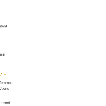
itent
ussi
e »
s femmes
otions
ne sont