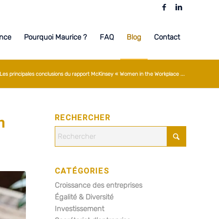
nce
Pourquoi Maurice ?
FAQ
Blog
Contact
Les principales conclusions du rapport McKinsey « Women in the Workplace ...
RECHERCHER
n
CATÉGORIES
Croissance des entreprises
Égalité & Diversité
Investissement