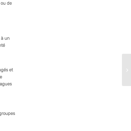
 ou de
 à un
nté
ugés et
de
lagues
 groupes