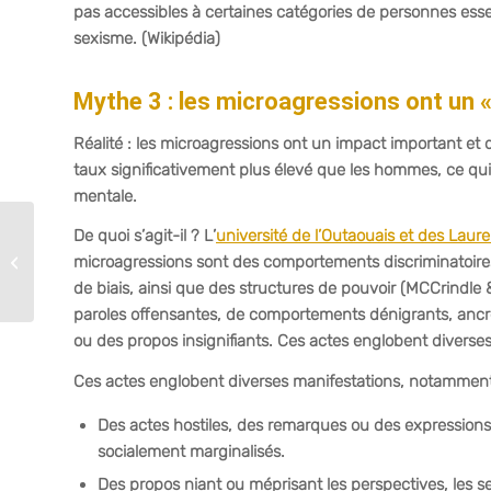
pas accessibles à certaines catégories de personnes esse
sexisme. (Wikipédia)
Mythe 3 : les microagressions ont un 
Réalité : les microagressions ont un impact important e
taux significativement plus élevé que les hommes, ce qui
mentale.
Secrétariat
De quoi s’agit-il ? L’
université de l’Outaouais et des Laur
d’entreprise :
microagressions sont des comportements discriminatoires
l’excellence
de biais, ainsi que des structures de pouvoir (MCCrindle 
administrative avec
paroles offensantes, de comportements dénigrants, ancr
C&S Secretarial...
ou des propos insignifiants. Ces actes englobent diverse
Ces actes englobent diverses manifestations, notamment
Des actes hostiles, des remarques ou des expression
socialement marginalisés.
Des propos niant ou méprisant les perspectives, les se