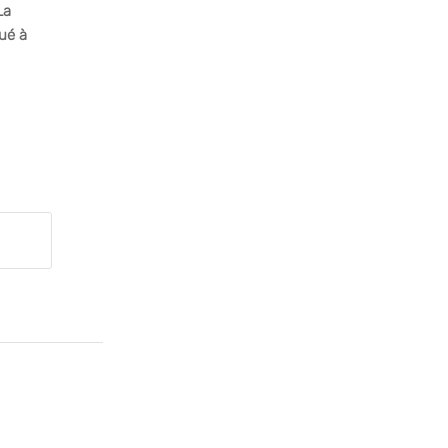
La
bué à