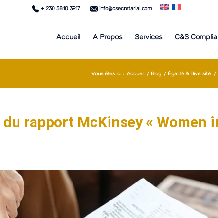
+ 230 5810 3917
info@csecretarial.com
Accueil
A Propos
Services
C&S Complia
Vous êtes ici :
Accueil
/
Blog
/
Égalité & Diversité
/
s du rapport McKinsey « Women i