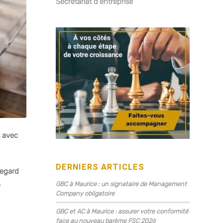
Secrétariat d’entreprise
t avec
DERNIERS ARTICLES
regard
.
GBC à Maurice : un signataire de Management
Company obligatoire
GBC et AC à Maurice : assurer votre conformité
face au nouveau barème FSC 2026