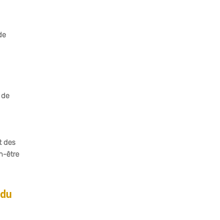
de
 de
t des
n-être
 du