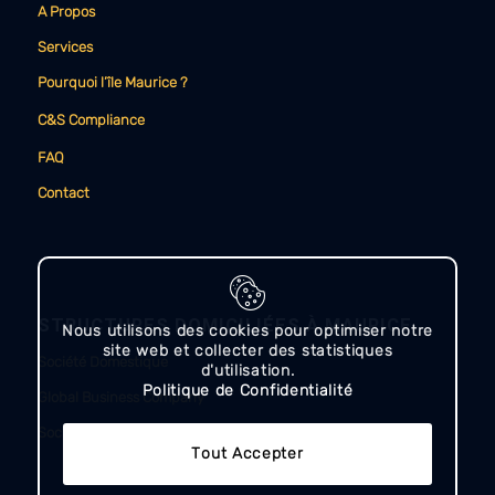
A Propos
Services
Pourquoi l’île Maurice ?
C&S Compliance
FAQ
Contact
STRUCTURES DOMICILIÉES À MAURICE
Nous utilisons des cookies pour optimiser notre
site web et collecter des statistiques
Société Domestique
d'utilisation.
Politique de Confidentialité
Global Business Company
Société Autorisée (Authorised Company)
Tout Accepter