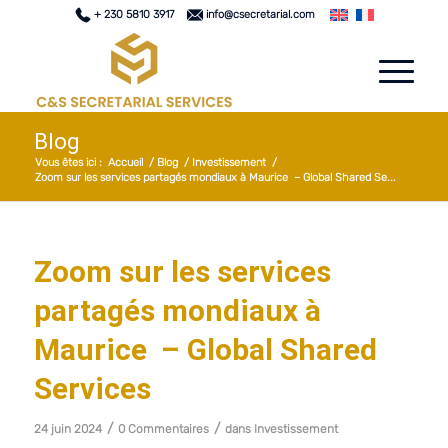
+ 230 5810 3917
info@csecretarial.com
Blog
Vous êtes ici :
Accueil
/
Blog
/
Investissement
/
Zoom sur les services partagés mondiaux à Maurice – Global Shared Se...
Zoom sur les services
partagés mondiaux à
Maurice – Global Shared
Services
/
/
24 juin 2024
0 Commentaires
dans
Investissement