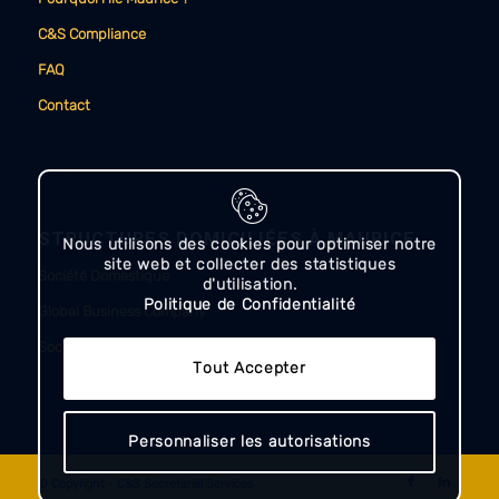
C&S Compliance
FAQ
Contact
STRUCTURES DOMICILIÉES À MAURICE
Nous utilisons des cookies pour optimiser notre
site web et collecter des statistiques
Société Domestique
d'utilisation.
Politique de Confidentialité
Global Business Company
Société Autorisée (Authorised Company)
Tout Accepter
Personnaliser les autorisations
© Copyright - C&S Secretarial Services