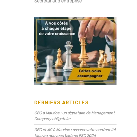
Secrétariat d’entreprise
DERNIERS ARTICLES
GBC à Maurice : un signataire de Management
Company obligatoire
GBC et AC à Maurice : assurer votre conformité
face au nouveau barème FSC 2026