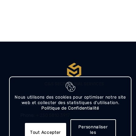
The Catalyst – 4th Floor,
Nous utilisons des cookies pour optimiser notre site
web et collecter des statistiques d'utilisation.
Ebene, Mauritius​​
Politique de Confidentialité
Phone:
+ 230 5810 3917
Personnaliser
Tout Accepter
les