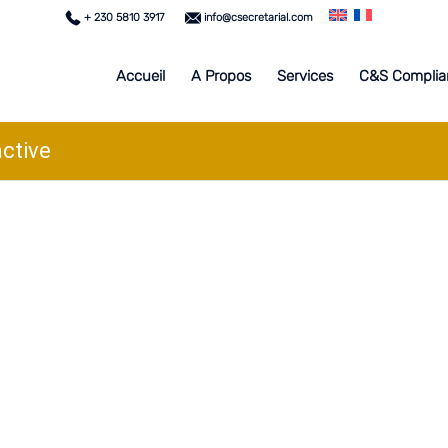
+ 230 5810 3917
info@csecretarial.com
Accueil
A Propos
Services
C&S Complia
active