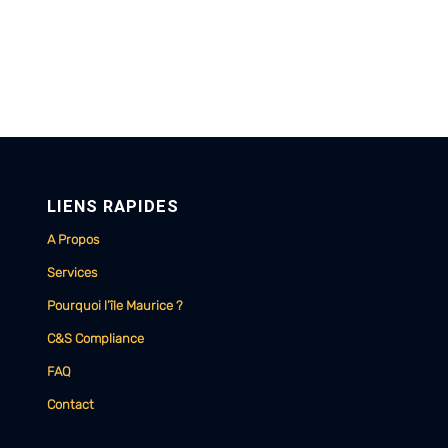
LIENS RAPIDES
A Propos
Services
Pourquoi l’île Maurice ?
C&S Compliance
FAQ
Contact