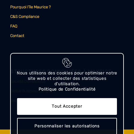
Pourquoi l’île Maurice ?
C&S Compliance
FAQ
Contact
STRUCTURES DOMICILIÉES À MAURICE
Nous utilisons des cookies pour optimiser notre
site web et collecter des statistiques
Société Domestique
d'utilisation.
Politique de Confidentialité
Global Business Company
Société Autorisée (Authorised Company)
Tout Accepter
Personnaliser les autorisations