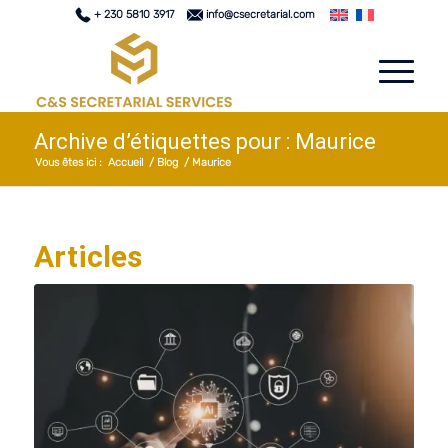
+ 230 5810 3917
info@csecretarial.com
Archive d’étiquettes pour : Maurice
Vous êtes ici :
Accueil
/
Blog
/
Maurice
Articles