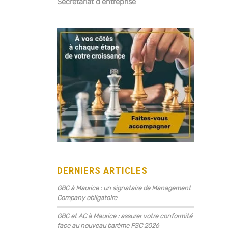
Secrétariat d’entreprise
DERNIERS ARTICLES
GBC à Maurice : un signataire de Management
Company obligatoire
GBC et AC à Maurice : assurer votre conformité
face au nouveau barème FSC 2026