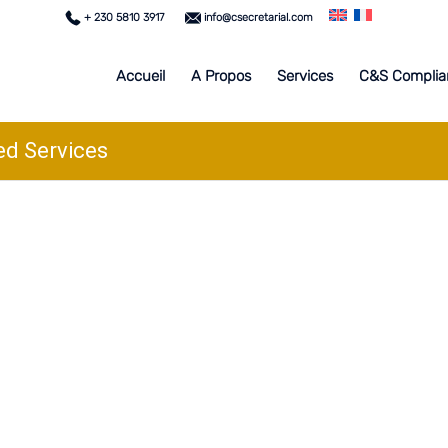
+ 230 5810 3917
info@csecretarial.com
Accueil
A Propos
Services
C&S Complia
red Services