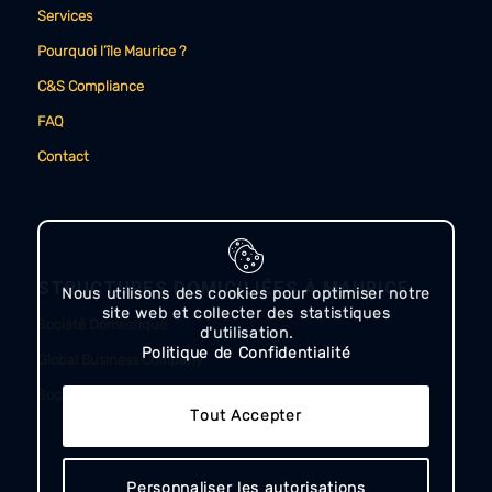
Services
Pourquoi l’île Maurice ?
C&S Compliance
FAQ
Contact
STRUCTURES DOMICILIÉES À MAURICE
Nous utilisons des cookies pour optimiser notre
site web et collecter des statistiques
Société Domestique
d'utilisation.
Politique de Confidentialité
Global Business Company
Société Autorisée (Authorised Company)
Tout Accepter
Personnaliser les autorisations