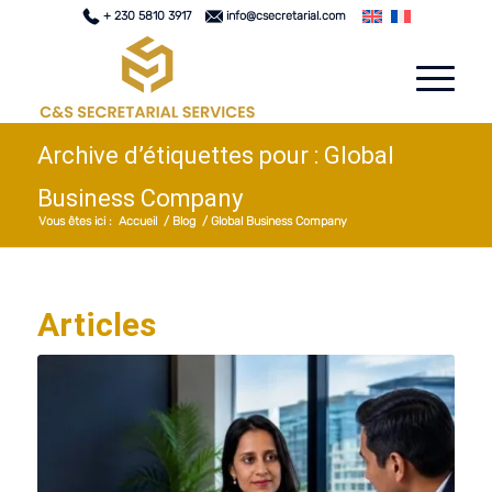
+ 230 5810 3917
info@csecretarial.com
Archive d’étiquettes pour : Global
Business Company
Vous êtes ici :
Accueil
/
Blog
/
Global Business Company
Articles