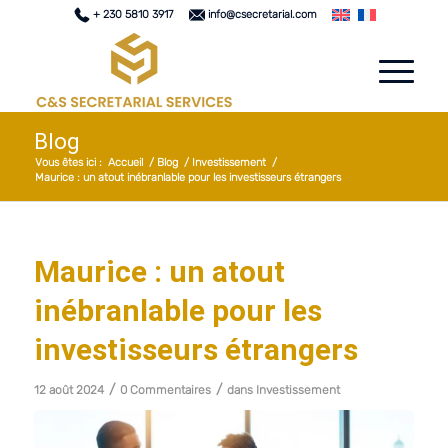
+ 230 5810 3917
info@csecretarial.com
Blog
Vous êtes ici :
Accueil
/
Blog
/
Investissement
/
Maurice : un atout inébranlable pour les investisseurs étrangers
Maurice : un atout
inébranlable pour les
investisseurs étrangers
/
/
12 août 2024
0 Commentaires
dans
Investissement