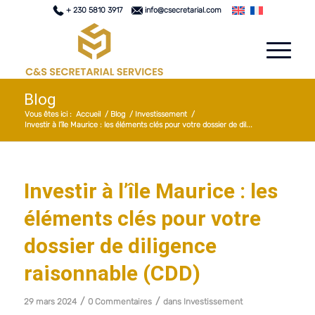
+ 230 5810 3917
info@csecretarial.com
Blog
Vous êtes ici :
Accueil
/
Blog
/
Investissement
/
Investir à l’île Maurice : les éléments clés pour votre dossier de dil...
Investir à l’île Maurice : les
éléments clés pour votre
dossier de diligence
raisonnable (CDD)
/
/
29 mars 2024
0 Commentaires
dans
Investissement