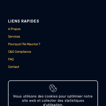
LIENS RAPIDES
A Propos
Services
Pourquoi l’île Maurice ?
C&S Compliance
FAQ
Contact
STRUCTURES DOMICILIÉES À MAURICE
Nous utilisons des cookies pour optimiser notre
site web et collecter des statistiques
Société Domestique
d'utilisation.