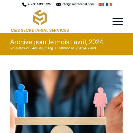
+ 230 5810 3917
info@csecretarial.com
Archive pour le mois : avril, 2024
Vous êtes ici :
Accueil
/
Blog
/
Testimonies
/
2024
/
avril